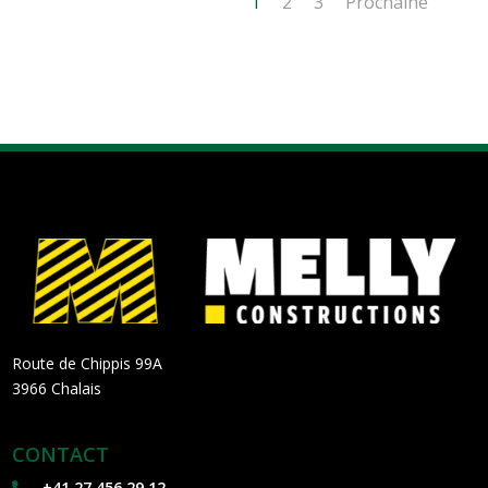
1
2
3
Prochaine
Route de Chippis 99A
3966 Chalais
CONTACT
+41 27 456 29 12